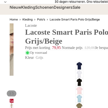
30 dagen retourneren. Ons retourbelei
30 dagen retourneren.
Ons retourbelei
Nieuw
Kleding
Schoenen
Designers
Sale
Home
›
Kleding
›
Polo’s
›
Lacoste Smart Paris Polo Grijs/Beige
Lacoste
Lacoste Smart Paris Pol
Grijs/Beige
Prijs met korting
79,95
Normale prijs
120,00
Je bespa
Op voorraad
Kleur
Grijs
/
1
5
Sale