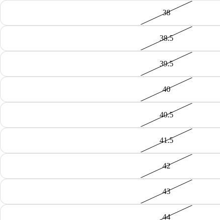
38
38.5
39.5
40
40.5
41.5
42
43
44