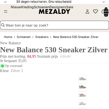
30 dagen retourneren. Ons retourbeleid
30 dagen retourneren.
Ons retourbeleid
Nieuw
Kleding
Schoenen
Designers
Sale
Totaal aa
artikele
winkelwa
0
Waar ben je naar op zoek?
Home
›
Schoenen
›
Sneakers
›
New Balance 530 Sneaker Zilver
New Balance
New Balance 530 Sneaker Zilver
Prijs met korting
84,95
Normale prijs
120,00
Je bespaart 35,05
Op voorraad
Kleur
Zilver 3