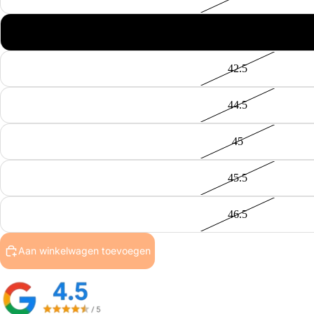
37.5
42.5
44.5
45
45.5
46.5
Aan winkelwagen toevoegen