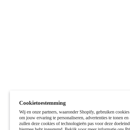
Cookietoestemming
Wij en onze partners, waaronder Shopify, gebruiken cookies
om jouw ervaring te personaliseren, advertenties te tonen en
zullen deze cookies of technologieën pas voor deze doeleind
hiermee hebt ingestemd. Bekijk voor meer informatie ons
Pr